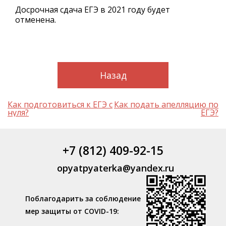
Досрочная сдача ЕГЭ в 2021 году будет
отменена.
Назад
Навигация
Как подготовиться к ЕГЭ с
Как подать апелляцию по
по
нуля?
ЕГЭ?
записям
+7 (812) 409-92-15
opyatpyaterka@yandex.ru
Поблагодарить за соблюдение
мер защиты от COVID-19: