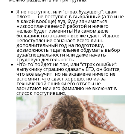
Я не поступлю, или “страх будущего”: сдам
плохо — не поступлю в выбранный (а то и не
в какой вообще) вуз, буду заниматься
низкооплачиваемой работой и ничего
нельзя будет изменить! На самом деле
большинство экзамен всё же сдаёт. И даже
непоступление означает всего лишь
дополнительный год на подготовку,
возможность тщательнее обдумать выбор
вуза/специальности или даже начать
трудовую деятельность.
Что-то пойдет не так, или “страх ошибки”:
выпукнику страшно сдавать ЕГЭ, он боится,
что всё выучит, но на экзамене ничего не
вспомнит; что сдаст хорошо, но из-за
технической ошибки его ответы не
засчитают или его фамилию не включат в
список поступивших.