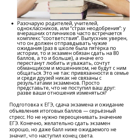
Разочарую родителей, учителей,
одноклассников, или “страх неодобрения”: у
вчерашних отличников часто встречается
комплекс “соответствия”. Выпускник уверен,
что он должен отправдывать чужие
ожидания (раз в школе была пятёрка по
истории, то и экзамен обязан сдать на 80
баллов, а то и больше), а иначе его
перестанут любить и уважать, сочтут
обманщиком и мошенником, не будут с ним
общаться. Это не так: привязанности в семье
и среди друзей никак не связаны с
результатами экзаменов. Просто
представьте, что не поступил ваш друг:
разве ваши отношения изменяться?
Подготовка к ЕГЭ, сдача экзамена и ожидание
объявления итоговых баллов — серьёзный
стресс. Но не нужно переоценивать значение
ЕГЭ. Конечно, желательно сдать экзамен
хорошо, но даже балл ниже ожидаемого не
значит, что наступил конец света.