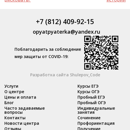
+7 (812) 409-92-15
opyatpyaterka@yandex.ru
Поблагодарить за соблюдение
мер защиты от COVID-19:
Разработка сайта Shulepov_Code
Услуги
Курсы ЕГЭ
О центре
Курсы ОГЭ
Цены и оплата
Пробный ЕГЭ
Блог
Пробный ОГЭ
Часто задаваемые
Индивидуальные
вопросы
занятия
Контакты
Сочинение
Новости центра
Профориентация
Отзывы
Получение