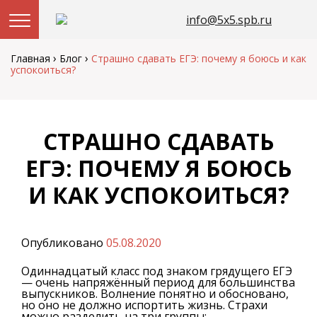
info@5x5.spb.ru
Перейти
к
›
›
Главная
Блог
Страшно сдавать ЕГЭ: почему я боюсь и как
содержанию
успокоиться?
СТРАШНО СДАВАТЬ
ЕГЭ: ПОЧЕМУ Я БОЮСЬ
И КАК УСПОКОИТЬСЯ?
Опубликовано
05.08.2020
Одиннадцатый класс под знаком грядущего ЕГЭ
— очень напряжённый период для большинства
выпускников. Волнение понятно и обосновано,
но оно не должно испортить жизнь. Страхи
можно разделить на три группы: