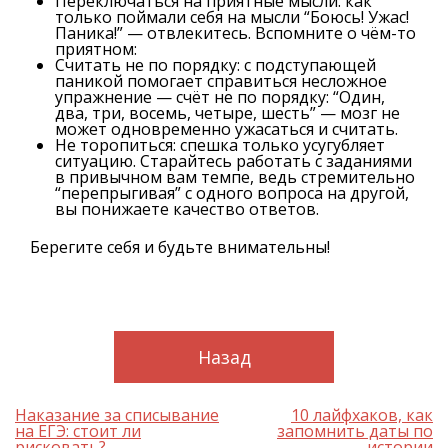
Переключаться на приятные мысли: как
только поймали себя на мысли “Боюсь! Ужас!
Паника!” — отвлекитесь. Вспомните о чём-то
приятном:
Считать не по порядку: с подступающей
паникой помогает справиться несложное
упражнение — счёт не по порядку: “Один,
два, три, восемь, четыре, шесть” — мозг не
может одновременно ужасаться и считать.
Не торопиться: спешка только усугубляет
ситуацию. Старайтесь работать с заданиями
в привычном вам темпе, ведь стремительно
“перепрыгивая” с одного вопроса на другой,
вы понижаете качество ответов.
Берегите себя и будьте внимательны!
Назад
Навигация
Наказание за списывание
10 лайфхаков, как
по
на ЕГЭ: стоит ли
запомнить даты по
записям
рисковать?
истории