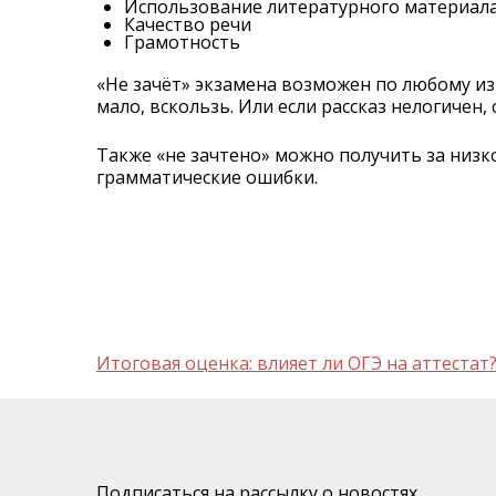
Использование литературного материал
Качество речи
Грамотность
«Не зачёт» экзамена возможен по любому из 
мало, вскользь. Или если рассказ нелогичен
Также «не зачтено» можно получить за низ
грамматические ошибки.
Навигация
Итоговая оценка: влияет ли ОГЭ на аттестат
по
записям
Подписаться на рассылку о новостях