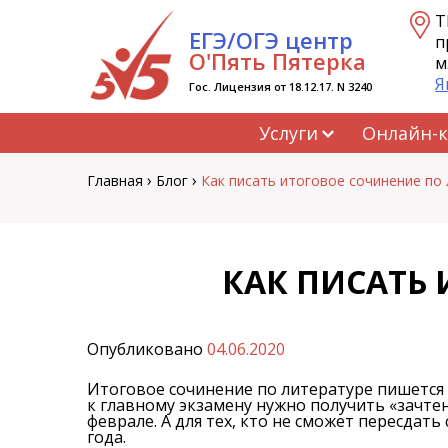
Перейти
Т
ЕГЭ/ОГЭ центр
к
п
содержанию
О'Пять Пятерка
м
Я
Гос. Лицензия от 18.12.17. N 3240
Услуги
Онлайн-
›
›
Главная
Блог
Как писать итоговое сочинение по
КАК ПИСАТЬ 
Опубликовано
04.06.2020
Итоговое сочинение по литературе пишется в
к главному экзамену нужно получить «зачтен
феврале. А для тех, кто не сможет пересдат
года.