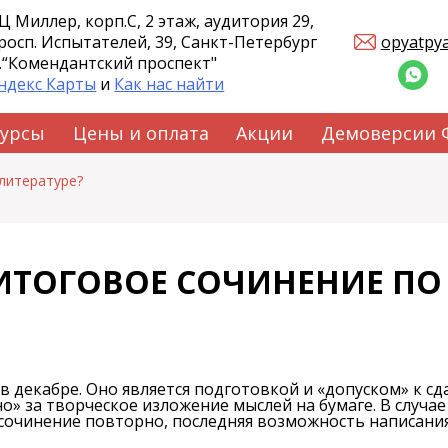
Ц Миллер, корп.С, 2 этаж, аудитория 29,
росп. Испытателей, 39, Санкт-Петербург
opyatpy
.“Комендантский проспект"
ндекс Карты
и
Как нас найти
курсы
Цены и оплата
Акции
Демоверсии
 литературе?
ИТОГОВОЕ СОЧИНЕНИЕ ПО
 декабре. Оно является подготовкой и «допуском» к сдач
о» за творческое изложение мыслей на бумаге. В случа
ь сочинение повторно, последняя возможность написани