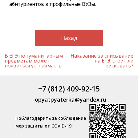
абитуриентов в профильные ВУЗы.
Назад
Навигация
В ЕГЭ по гуманитарным
Наказание за списывание
по
предметам может
на ЕГЭ: стоит ли
записям
появиться устная часть
рисковать?
+7 (812) 409-92-15
opyatpyaterka@yandex.ru
Поблагодарить за соблюдение
мер защиты от COVID-19: