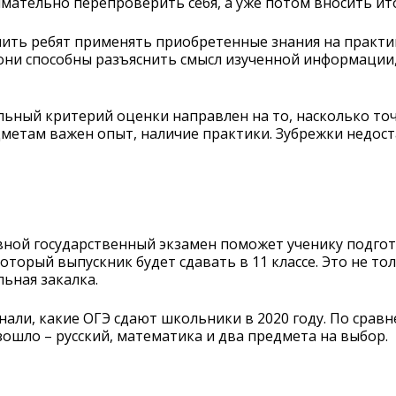
имательно перепроверить себя, а уже потом вносить ит
учить ребят применять приобретенные знания на практи
они способны разъяснить смысл изученной информаци
ьный критерий оценки направлен на то, насколько то
дметам важен опыт, наличие практики. Зубрежки недос
ной государственный экзамен поможет ученику подгот
который выпускник будет сдавать в 11 классе. Это не т
ьная закалка.
нали, какие ОГЭ сдают школьники в 2020 году. По сра
ошло – русский, математика и два предмета на выбор.