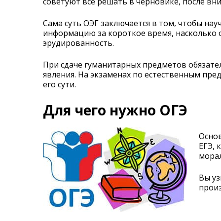
советуют все решать в черновике, после вн
Сама суть ОЭГ заключается в том, чтобы на
информацию за короткое время, насколько 
эрудированность.
При сдаче гуманитарных предметов обязател
явления. На экзаменах по естественным пре
его сути.
Для чего нужно ОГЭ
Основ
ЕГЭ, 
морал
Вы уз
произ