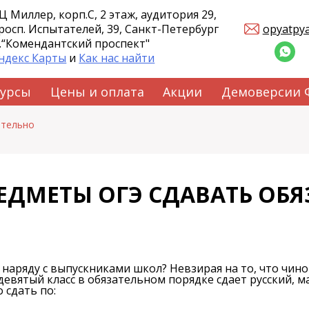
Ц Миллер, корп.С, 2 этаж, аудитория 29,
росп. Испытателей, 39, Санкт-Петербург
opyatpy
.“Комендантский проспект"
ндекс Карты
и
Как нас найти
курсы
Цены и оплата
Акции
Демоверсии
ательно
ЕДМЕТЫ ОГЭ СДАВАТЬ ОБ
наряду с выпускниками школ? Невзирая на то, что чин
 девятый класс в обязательном порядке сдает русский, 
 сдать по: