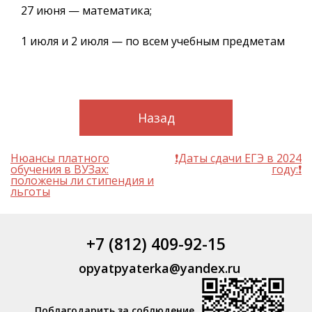
27 июня — математика;
1 июля и 2 июля — по всем учебным предметам
Назад
Навигация
Нюансы платного
❗Даты сдачи ЕГЭ в 2024
по
обучения в ВУЗах:
году:❗
записям
положены ли стипендия и
льготы
+7 (812) 409-92-15
opyatpyaterka@yandex.ru
Поблагодарить за соблюдение