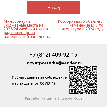
Назад
Навигация
Минобрнауки:
Рособрнадзор объяснил
по
бюджетные места на
изменение ЕГЭ по
записям
2023/24 учебный год на
литературе в 2024 году
ряд инженерных
направлений заполнены
+7 (812) 409-92-15
opyatpyaterka@yandex.ru
Поблагодарить за соблюдение
мер защиты от COVID-19:
Разработка сайта Shulepov_Code