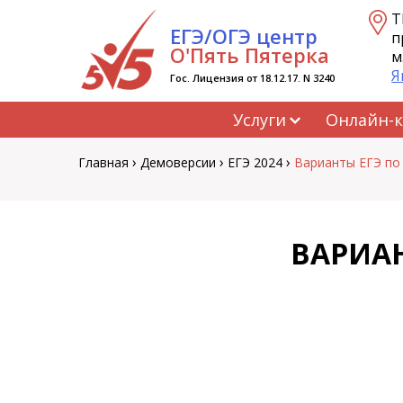
Перейти
Т
ЕГЭ/ОГЭ центр
к
п
содержанию
О'Пять Пятерка
м
Я
Гос. Лицензия от 18.12.17. N 3240
Услуги
Онлайн-
›
›
›
Главная
Демоверсии
ЕГЭ 2024
Варианты ЕГЭ по 
ВАРИАН