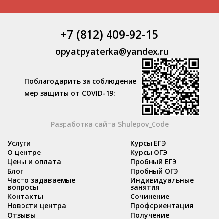
+7 (812) 409-92-15
opyatpyaterka@yandex.ru
Поблагодарить за соблюдение
мер защиты от COVID-19:
Разработка сайта Shulepov_Code
Услуги
Курсы ЕГЭ
О центре
Курсы ОГЭ
Цены и оплата
Пробный ЕГЭ
Блог
Пробный ОГЭ
Часто задаваемые
Индивидуальные
вопросы
занятия
Контакты
Сочинение
Новости центра
Профориентация
Отзывы
Получение