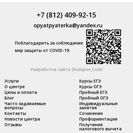
+7 (812) 409-92-15
opyatpyaterka@yandex.ru
Поблагодарить за соблюдение
мер защиты от COVID-19:
Разработка сайта Shulepov_Code
Услуги
Курсы ЕГЭ
О центре
Курсы ОГЭ
Цены и оплата
Пробный ЕГЭ
Блог
Пробный ОГЭ
Часто задаваемые
Индивидуальные
вопросы
занятия
Контакты
Сочинение
Новости центра
Профориентация
Отзывы
Получение
налогового вычета