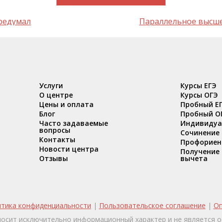
ередумал
Параллельное высшее
Услуги
Курсы ЕГЭ
О центре
Курсы ОГЭ
Цены и оплата
Пробный Е
Блог
Пробный О
Часто задаваемые
Индивидуа
вопросы
Сочинение
Контакты
Профориен
Новости центра
Получение 
Отзывы
вычета
тика конфиденциальности
|
Пользовательское соглашение
|
Оп
носит исключительно информационный характер и не является о