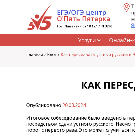
Перейти
Т
ЕГЭ/ОГЭ центр
к
п
содержанию
О'Пять Пятерка
м
Я
Гос. Лицензия от 18.12.17. N 3240
Услуги
Онлайн-
›
›
Главная
Блог
Как пересдавать устный русский в 9
КАК ПЕРЕС
Опубликовано
20.03.2024
Итоговое собеседование было введено в пер
посредством сдачи устного русского. Несмо
порог с первого раза. Это может случиться п