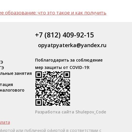
 образование: что это такое и как получить
+7 (812) 409-92-15
opyatpyaterka@yandex.ru
Поблагодарить за соблюдение
ГЭ
мер защиты от COVID-19:
ГЭ
льные занятия
тация
налогового
Разработка сайта Shulepov_Code
лата
фертой или публичной офертой в соответствии с