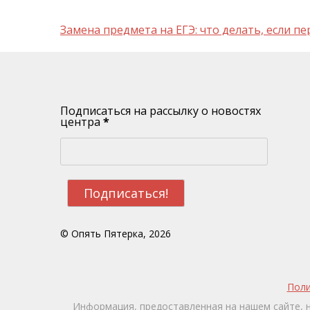
Навигация
Замена предмета на ЕГЭ: что делать, если п
по
записям
Подписаться на рассылку о новостях
центра
*
© Опять Пятерка, 2026
Поли
Информация, предоставленная на нашем сайте, 