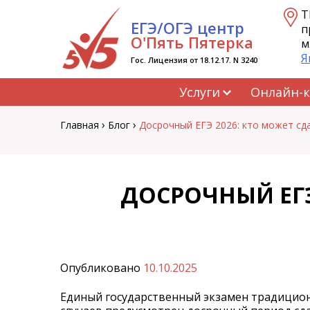
Перейти
Т
ЕГЭ/ОГЭ центр
к
п
содержанию
О'Пять Пятерка
м
Я
Гос. Лицензия от 18.12.17. N 3240
Услуги
Онлайн-
›
›
Главная
Блог
Досрочный ЕГЭ 2026: кто может сда
ДОСРОЧНЫЙ ЕГЭ
Опубликовано
10.10.2025
Единый государственный экзамен традиционн