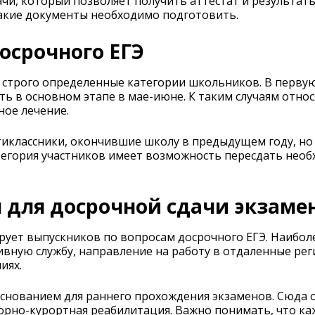
чи, который позволяет получить аттестат и результат
какие документы необходимо подготовить.
осрочного ЕГЭ
 строго определенные категории школьников. В первую
ь в основном этапе в мае-июне. К таким случаям относ
ое лечение.
иклассники, окончившие школу в предыдущем году, но 
тегория участников имеет возможность пересдать необ
для досрочной сдачи экзаме
ирует выпускников по вопросам досрочного ЕГЭ. Наиб
вную службу, направление на работу в отдаленные реги
иях.
основанием для раннего прохождения экзаменов. Сюда 
орно-курортная реабилитация. Важно понимать, что ка