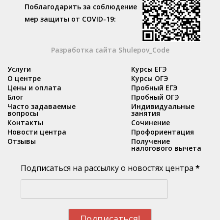
Поблагодарить за соблюдение
мер защиты от COVID-19:
Разработка сайта Shulepov_Code
Услуги
Курсы ЕГЭ
О центре
Курсы ОГЭ
Цены и оплата
Пробный ЕГЭ
Блог
Пробный ОГЭ
Часто задаваемые
Индивидуальные
вопросы
занятия
Контакты
Сочинение
Новости центра
Профориентация
Отзывы
Получение
налогового вычета
Подписаться на рассылку о новостях центра
*